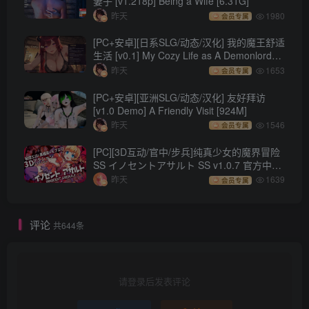
妻子 [v1.218p] Being a Wife [6.31G]
昨天
1980
会员专属
[PC+安卓][日系SLG/动态/汉化] 我的魔王舒适
生活 [v0.1] My Cozy Life as A Demonlord
[418M]
昨天
1653
会员专属
[PC+安卓][亚洲SLG/动态/汉化] 友好拜访
[v1.0 Demo] A Friendly Visit [924M]
昨天
1546
会员专属
[PC][3D互动/官中/步兵]纯真少女的魔界冒险
SS イノセントアサルト SS v1.0.7 官方中文
步兵版[2.86G/CV]
昨天
1639
会员专属
评论
共644条
请登录后发表评论