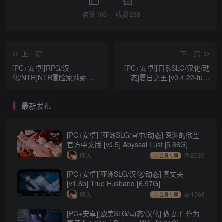
点赞
166
收藏
288
上一篇
下一篇
[PC+安卓][RPG/汉
[PC+安卓][日系SLG/汉化/动
化/NTR]NTR冒险家莉娜～
态]夏日之王 [v0.4.22-full]
目标女友和小男友～
The King of Summer
Ver1.02 汉化版[全回
[3.82G]
最新发布
想/1.12G]
[PC+安卓] [亚洲SLG/官中/动态] 深渊的欲望
官方中文版 [v0.5] Abyssal Lust [5.66G]
昨天
2039
会员专属
[PC+安卓][亚洲SLG/汉化/动态] 真丈夫
[v1.6b] True Husband [6.97G]
昨天
1568
会员专属
[PC+安卓][欧美SLG/动态/汉化] 做妻子 作为