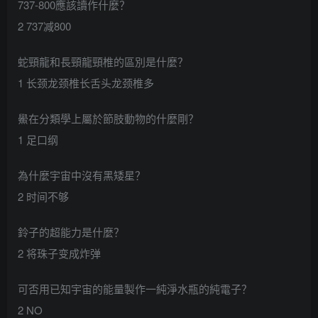
737-800應該讀作什麼？
2 737减800
蛇頸龍和長頸龍頸椎的區別是什麼？
1 长颈龙颈椎长舌头龙颈椎多
鱟在分類學上屬於節肢動物的什麼剛？
1 足口纲
為什麼宇宙中沒有黑矮星？
2 时间不够
鈴子的超能力是什麼？
2 将珠子变成炸弹
可否用已知宇宙的能量製作一純淨水瓶的純電子？
2 NO