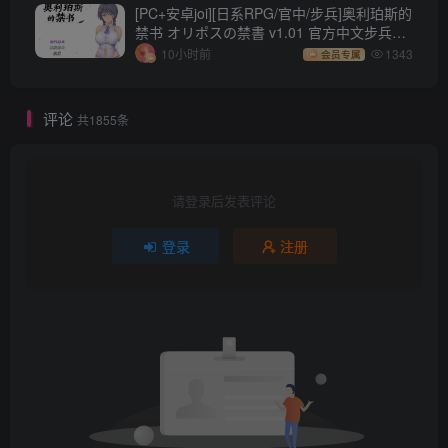
[PC+安卓joi][日系RPG/官中/步兵]奥利珀斯的
禁书 オリポスの禁書 v1.01 官方中文步兵版
[1.34G]
10小时前
1343
会员专属
评论
共1855条
请登录后发表评论
登录
注册