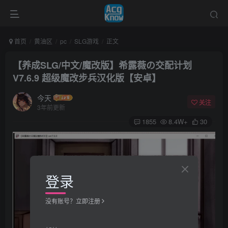
首页
黄油区
pc
SLG游戏
正文
【养成SLG/中文/魔改版】希露薇の交配计划
V7.6.9 超级魔改步兵汉化版【安卓】
今天
关注
3年前更新
1855
8.4W+
30
登录
没有账号？立即注册