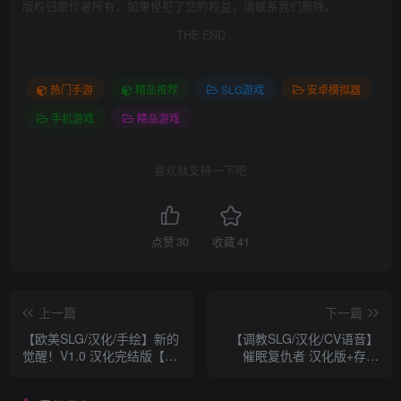
版权归原作者所有，如果侵犯了您的权益，请联系我们删除。
THE END
热门手游
精品推荐
SLG游戏
安卓模拟器
手机游戏
精品游戏
喜欢就支持一下吧
点赞
30
收藏
41
上一篇
下一篇
【欧美SLG/汉化/手绘】新的
【调教SLG/汉化/CV语音】
觉醒！V1.0 汉化完结版【安
催眠复仇者 汉化版+存档
卓】
+CG【安卓模拟器】