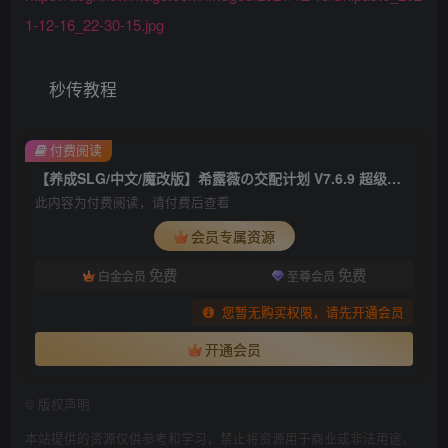
1-12-16_22-30-15.jpg
秒传教程
付费阅读
【养成SLG/中文/魔改版】希露薇の交配计划 V7.6.9 超级魔改步兵汉化版【安卓】
此内容为付费阅读，请付费后查看
会员专属资源
免费
免费
白金会员
至尊会员
您暂无购买权限，请先开通会员
开通会员
©
版权声明
本站提供的资源仅供参考和学习，禁止将资源用于商业或非法用途。