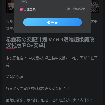
邮箱
账号密码登录
记住登录
咳咳，鉴于大家求魔改版本的热情极其高涨，那么。在这里
登录
将魔改最新版本分享给大家！
希露薇の交配计划 V7.6.9双端超级魔改
汉化版[PC+安卓]
本资源包含PC中文版+安卓直装中文版+CG包，可以单独下
载
又叫希尔薇
奴隶少女希露薇的V3.0想必大家都玩了吧
虽然更新多，剧情好，但是，是不是总觉得少了点什么？