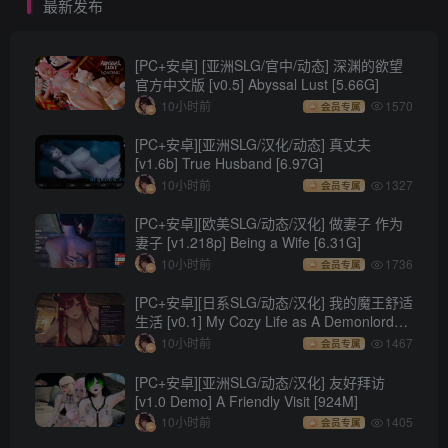
最新发布
[PC+安卓] [亚洲SLG/官中/动态] 深渊的欲望
官方中文版 [v0.5] Abyssal Lust [5.66G]
10小时前
1570
会员专属
[PC+安卓][亚洲SLG/汉化/动态] 真丈夫
[v1.6b] True Husband [6.97G]
10小时前
1327
会员专属
[PC+安卓][欧美SLG/动态/汉化] 做妻子 作为
妻子 [v1.218p] Being a Wife [6.31G]
10小时前
1736
会员专属
[PC+安卓][日系SLG/动态/汉化] 我的魔王舒适
生活 [v0.1] My Cozy Life as A Demonlord
[418M]
10小时前
1467
会员专属
[PC+安卓][亚洲SLG/动态/汉化] 友好拜访
[v1.0 Demo] A Friendly Visit [924M]
10小时前
1405
会员专属