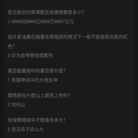
官方給出的兩津勘吉負債總額是多少？
1 6666兆6666亿6666万6667日元
為什麼油畫在繪畫背景暗部的情況下一般不能使用含藍的紅
色？
2 应为会导致变成紫色
蓋亞能量炮中的蓋亞是什麼？
1 希腊神话中的大地女神
摩西是在什麼山上面見上帝的？
2 何列山
地球壓縮成中子態後有多大？
2 意见房子这么大