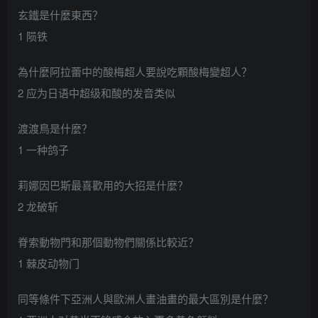
玄鐵是什麼東西？
1 陨铁
為什麼阿拉蕾中的酸梅超人要說吃顆酸梅變超人？
2 应为日语中超级和酸的发音类似
渡渡鳥是什麼？
1 一种鸽子
莉娜因巴斯最喜歡用的大招是什麼？
2 龙破斩
脊索動物門和那個動物們關係比較近？
1 棘皮动物门
同等條件下亞洲人與歐洲人畫油畫的最大區別是什麼？