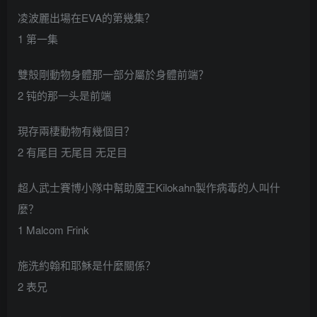
凌波麗出場在EVA的第幾集？
1 第一集
雙殻剛動物身體那一部分屬於身體前端？
2 钝的那一头是前端
現存兩棲動物有幾個目？
2 有尾目 无尾目 无足目
超人武士賽博小隊中幫助魔王Kilokahn製作病毒的人叫什
麼？
1 Malcom Frink
施洗約翰和耶穌是什麼關係？
2 表兄