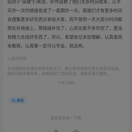
但对于“英雄”们来说，秒传拯救了他们太多时间成本，让半
天炸一次的链接变成了一星期炸一次，英雄们才有更多时间
去搜集更多好东西分享给大家，而不是把一天大部分时间都
用在补链接上，等链接补完了，心态也差不多炸完了，更没
有精力去找好东西了，所以，希望各位多加理解，认真查阅
本教程，认真看一定可以学会，就这样。
©
版权声明
本站提供的资源仅供参考和学习，禁止将资源用于商业或非法用途。
版权归原作者所有，如果侵犯了您的权益，请联系我们删除。
THE END
教程
喜欢就支持一下吧