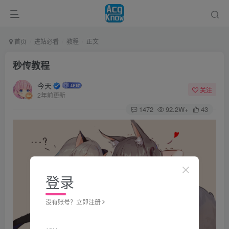
首页
进站必看
教程
正文
秒传教程
今天
关注
2年前更新
1472
92.2W+
43
登录
没有账号？立即注册